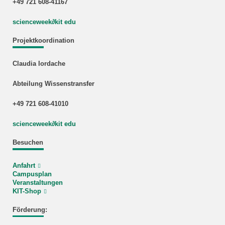
+49 721 608-41167
scienceweek
∂
kit edu
Projektkoordination
Claudia Iordache
Abteilung Wissenstransfer
+49 721 608-41010
scienceweek
∂
kit edu
Besuchen
Anfahrt
Campusplan
Veranstaltungen
KIT-Shop
Förderung: