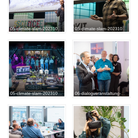
05-climate-slam-20231013-SG-02-092
05-climate-slam-20231013-SG-02-100
05-climate-slam-20231013-SG-02-128
06-dialogveranstaltung-20231014-AB-01-013