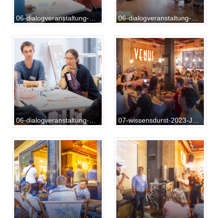
06-dialogveranstaltung-20231014-AB-01-066
06-dialogveranstaltung-20231014-AB-01-075
06-dialogveranstaltung-20231014-AB-01-086
07-wissensdurst-2023-Jürgen-Rösner-43